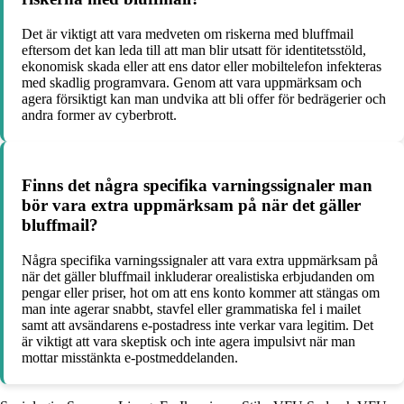
Det är viktigt att vara medveten om riskerna med bluffmail
eftersom det kan leda till att man blir utsatt för identitetsstöld,
ekonomisk skada eller att ens dator eller mobiltelefon infekteras
med skadlig programvara. Genom att vara uppmärksam och
agera försiktigt kan man undvika att bli offer för bedrägerier och
andra former av cyberbrott.
Finns det några specifika varningssignaler man
bör vara extra uppmärksam på när det gäller
bluffmail?
Några specifika varningssignaler att vara extra uppmärksam på
när det gäller bluffmail inkluderar orealistiska erbjudanden om
pengar eller priser, hot om att ens konto kommer att stängas om
man inte agerar snabbt, stavfel eller grammatiska fel i mailet
samt att avsändarens e-postadress inte verkar vara legitim. Det
är viktigt att vara skeptisk och inte agera impulsivt när man
mottar misstänkta e-postmeddelanden.