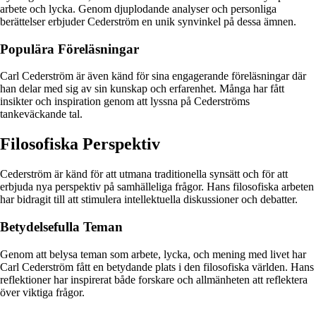
arbete och lycka. Genom djuplodande analyser och personliga
berättelser erbjuder Cederström en unik synvinkel på dessa ämnen.
Populära Föreläsningar
Carl Cederström är även känd för sina engagerande föreläsningar där
han delar med sig av sin kunskap och erfarenhet. Många har fått
insikter och inspiration genom att lyssna på Cederströms
tankeväckande tal.
Filosofiska Perspektiv
Cederström är känd för att utmana traditionella synsätt och för att
erbjuda nya perspektiv på samhälleliga frågor. Hans filosofiska arbeten
har bidragit till att stimulera intellektuella diskussioner och debatter.
Betydelsefulla Teman
Genom att belysa teman som arbete, lycka, och mening med livet har
Carl Cederström fått en betydande plats i den filosofiska världen. Hans
reflektioner har inspirerat både forskare och allmänheten att reflektera
över viktiga frågor.