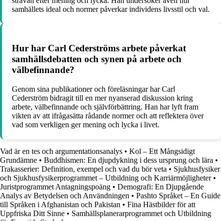
strävan efter mening och lycka. Han undersöker även hur
samhällets ideal och normer påverkar individens livsstil och val.
Hur har Carl Cederströms arbete påverkat
samhällsdebatten och synen på arbete och
välbefinnande?
Genom sina publikationer och föreläsningar har Carl
Cederström bidragit till en mer nyanserad diskussion kring
arbete, välbefinnande och självförbättring. Han har lyft fram
vikten av att ifrågasätta rådande normer och att reflektera över
vad som verkligen ger mening och lycka i livet.
Vad är en tes och argumentationsanalys
•
Kol – Ett Mångsidigt
Grundämne
•
Buddhismen: En djupdykning i dess ursprung och lära
•
Trakasserier: Definition, exempel och vad du bör veta
•
Sjukhusfysiker
och Sjukhusfysikerprogrammet – Utbildning och Karriärmöjligheter
•
Juristprogrammet Antagningspoäng
•
Demografi: En Djupgående
Analys av Betydelsen och Användningen
•
Pashto Språket – En Guide
till Språken i Afghanistan och Pakistan
•
Fina Hästbilder för att
Uppfriska Ditt Sinne
•
Samhällsplanerarprogrammet och Utbildning