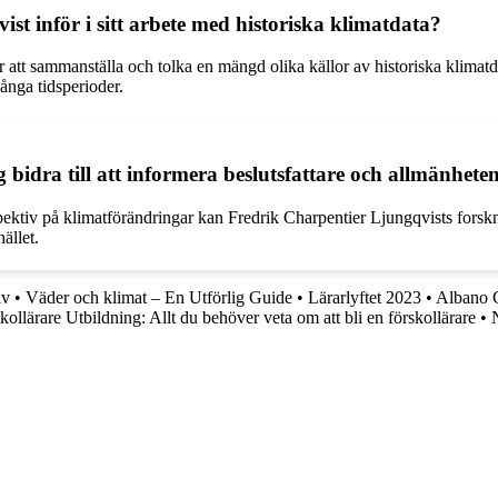
t inför i sitt arbete med historiska klimatdata?
att sammanställa och tolka en mängd olika källor av historiska klimatda
långa tidsperioder.
 bidra till att informera beslutsfattare och allmänhe
pektiv på klimatförändringar kan Fredrik Charpentier Ljungqvists forsk
ället.
iv
•
Väder och klimat – En Utförlig Guide
•
Lärarlyftet 2023
•
Albano C
kollärare Utbildning: Allt du behöver veta om att bli en förskollärare
•