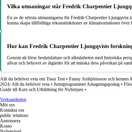
Vilka utmaningar står Fredrik Charpentier Ljungqvis
En av de största utmaningarna för Fredrik Charpentier Ljungqvist är 
kunna skapa tillförlitiga rekonstruktioner av klimatvariationer över 
Hur kan Fredrik Charpentier Ljungqvists forskning
Genom att förse beslutsfattare och allmänheten med historiska pers
allvar och behovet av åtgärder för att minska dess påverkan på samh
Allt du behöver veta om Tisus Test
•
Fanny Ambjörnsson och hennes l
2024: Allt du behöver veta
•
Juristprogrammet Antagningspoäng
•
Förs
Guide till Kurs och Utbildning för Nybörjare
•
Verksamheten
Möt oss
Kontakta oss
public relations
Annonsera
Konto
Nyhetsmail