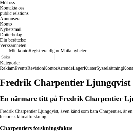
Möt oss
Kontakta oss
public relations
Annonsera
Konto
Nyhetsmail
Dotterbolag
Din berättelse
Verksamheten
Mitt konto
Registrera dig nu
Maila nyheter
Kategorier
Reklam
Events
Revision
Kontor
Arrende
Lager
Kurser
Sysselsättning
Kons
Fredrik Charpentier Ljungqvist 
En närmare titt på Fredrik Charpentier Lj
Fredrik Charpentier Ljungqvist, även känd som bara Charpentier, är en
historisk klimatforskning.
Charpentiers forskningsfokus