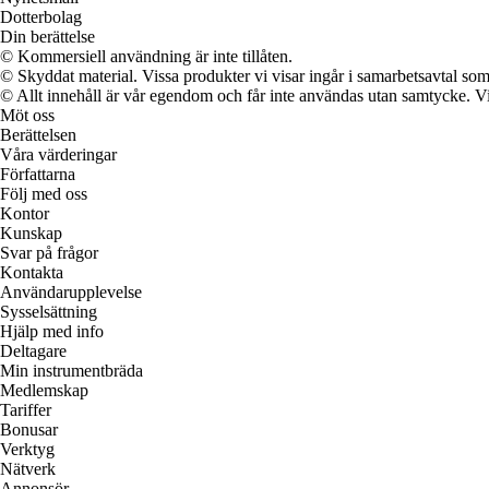
Dotterbolag
Din berättelse
© Kommersiell användning är inte tillåten.
© Skyddat material. Vissa produkter vi visar ingår i samarbetsavtal so
© Allt innehåll är vår egendom och får inte användas utan samtycke. Vi k
Möt oss
Berättelsen
Våra värderingar
Författarna
Följ med oss
Kontor
Kunskap
Svar på frågor
Kontakta
Användarupplevelse
Sysselsättning
Hjälp med info
Deltagare
Min instrumentbräda
Medlemskap
Tariffer
Bonusar
Verktyg
Nätverk
Annonsör