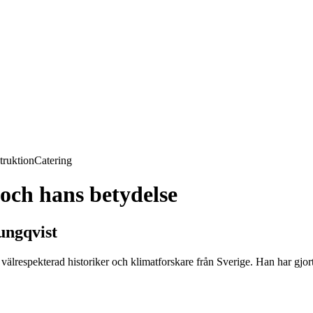
truktion
Catering
och hans betydelse
ungqvist
 välrespekterad historiker och klimatforskare från Sverige. Han har gj