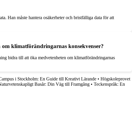
ta. Han måste hantera osäkerheter och bristfälliga data för att
ten om klimatförändringarnas konsekvenser?
ning bidra till att öka medvetenheten om klimatförändringarnas
ampus i Stockholm: En Guide till Kreativt Lärande
•
Högskoleprovet
Naturvetenskapligt Basår: Din Väg till Framgång
•
Teckenspråk: En