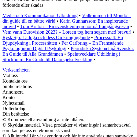
förlorade eller skadas.
Media och Kommunikation Utbildning
•
Välkommen till Mondo –
din guide till en bättre värld
•
Karin Gunnarsson: En inspirerande
individ
•
Tom Britton – En svensk entreprenör på framgångsresan
•
Vem vann Eurovision 2023? – Loreen tog hem segern med bravur!
•
Rysk Sjö: Ladoga och dess Omkringliggande
•
Processrätt: En
Djupdykning i Processrätten
•
Per Carlbring – En Framstående
Psykolog inom Digital Psykologi
•
Periodiska Systemet på Svenska:
En Guide till Alla Grundämnen
•
Spelutvecklare Utbildning i
Stockholm: En Guide till Datorspelsutveckling
•
Verksamheten
Möt oss
Kontakta oss
public relations
Annonsera
Konto
Nyhetsmail
Dotterbolag
Din berättelse
© Kommersiell användning är inte tillåten.
© Skyddat material. Vissa produkter vi visar ingår i samarbetsavtal
som kan ge oss en ekonomisk vinst.
© Allt innehåll är vår egendom och får inte användas utan samtycke.