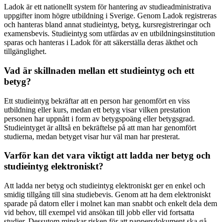
Ladok är ett nationellt system för hantering av studieadministrativa
uppgifter inom högre utbildning i Sverige. Genom Ladok registreras
och hanteras bland annat studieintyg, betyg, kursregistreringar och
examensbevis. Studieintyg som utfärdas av en utbildningsinstitution
sparas och hanteras i Ladok för att säkerställa deras äkthet och
tillgänglighet.
Vad är skillnaden mellan ett studieintyg och ett
betyg?
Ett studieintyg bekräftar att en person har genomfört en viss
utbildning eller kurs, medan ett betyg visar vilken prestation
personen har uppnått i form av betygspoäng eller betygsgrad.
Studieintyget är alltså en bekräftelse på att man har genomfört
studierna, medan betyget visar hur väl man har presterat.
Varför kan det vara viktigt att ladda ner betyg och
studieintyg elektroniskt?
Att ladda ner betyg och studieintyg elektroniskt ger en enkel och
smidig tillgång till sina studiebevis. Genom att ha dem elektroniskt
sparade på datorn eller i molnet kan man snabbt och enkelt dela dem
vid behov, till exempel vid ansökan till jobb eller vid fortsatta
studier. Dessutom minskar risken för att pappersdokument ska gå