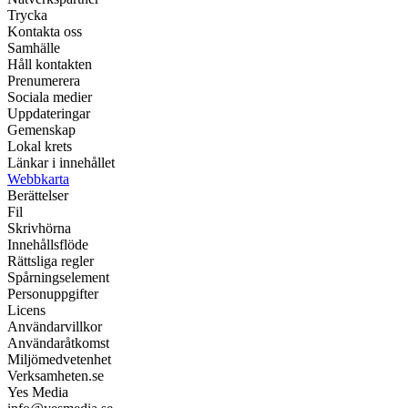
Trycka
Kontakta oss
Samhälle
Håll kontakten
Prenumerera
Sociala medier
Uppdateringar
Gemenskap
Lokal krets
Länkar i innehållet
Webbkarta
Berättelser
Fil
Skrivhörna
Innehållsflöde
Rättsliga regler
Spårningselement
Personuppgifter
Licens
Användarvillkor
Användaråtkomst
Miljömedvetenhet
Verksamheten.se
Yes Media