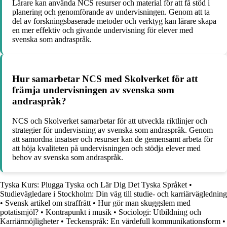
Lärare kan använda NCS resurser och material för att få stöd i
planering och genomförande av undervisningen. Genom att ta
del av forskningsbaserade metoder och verktyg kan lärare skapa
en mer effektiv och givande undervisning för elever med
svenska som andraspråk.
Hur samarbetar NCS med Skolverket för att
främja undervisningen av svenska som
andraspråk?
NCS och Skolverket samarbetar för att utveckla riktlinjer och
strategier för undervisning av svenska som andraspråk. Genom
att samordna insatser och resurser kan de gemensamt arbeta för
att höja kvaliteten på undervisningen och stödja elever med
behov av svenska som andraspråk.
Tyska Kurs: Plugga Tyska och Lär Dig Det Tyska Språket
•
Studievägledare i Stockholm: Din väg till studie- och karriärvägledning
•
Svensk artikel om straffrätt
•
Hur gör man skuggslem med
potatismjöl?
•
Kontrapunkt i musik
•
Sociologi: Utbildning och
Karriärmöjligheter
•
Teckenspråk: En värdefull kommunikationsform
•