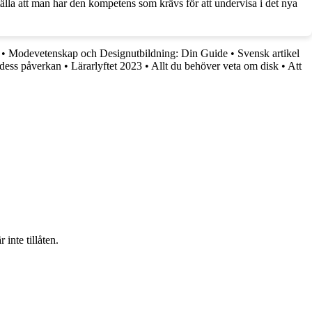
tälla att man har den kompetens som krävs för att undervisa i det nya
•
Modevetenskap och Designutbildning: Din Guide
•
Svensk artikel
dess påverkan
•
Lärarlyftet 2023
•
Allt du behöver veta om disk
•
Att
inte tillåten.