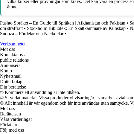
vilka kurser eller prövningar som krävs. Det kan vara en process som
ämnet.
Pashto Språket – En Guide till Språken i Afghanistan och Pakistan
•
Sa
om straffrätt
•
Stockholm Bibliotek: En Skattkammare av Kunskap
•
Na
Snooza – Fördelar och Nackdelar
•
Verksamheten
Möt oss
Kontakta oss
public relations
Annonsera
Konto
Nyhetsmail
Dotterbolag
Din berättelse
© Kommersiell användning är inte tillåten.
© Skyddat material. Vissa produkter vi visar ingår i samarbetsavtal so
© Allt innehåll är vår egendom och får inte användas utan samtycke. Vi k
Möt oss
Berättelsen
Våra värderingar
Författarna
Följ med oss