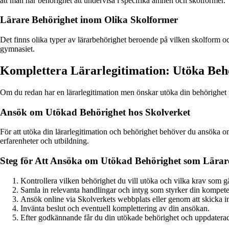
att man har behörighet att undervisa i specifika ämnen och skolformer.
Lärare Behörighet inom Olika Skolformer
Det finns olika typer av lärarbehörighet beroende på vilken skolform o
gymnasiet.
Komplettera Lärarlegitimation: Utöka Beh
Om du redan har en lärarlegitimation men önskar utöka din behörighet fö
Ansök om Utökad Behörighet hos Skolverket
För att utöka din lärarlegitimation och behörighet behöver du ansöka o
erfarenheter och utbildning.
Steg för Att Ansöka om Utökad Behörighet som Lärar
Kontrollera vilken behörighet du vill utöka och vilka krav som gäl
Samla in relevanta handlingar och intyg som styrker din kompete
Ansök online via Skolverkets webbplats eller genom att skicka i
Invänta beslut och eventuell komplettering av din ansökan.
Efter godkännande får du din utökade behörighet och uppdaterad 