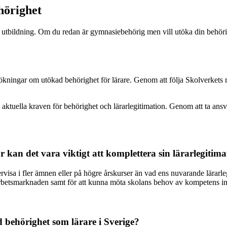
hörighet
utbildning. Om du redan är gymnasiebehörig men vill utöka din behörigh
ökningar om utökad behörighet för lärare. Genom att följa Skolverkets ri
e aktuella kraven för behörighet och lärarlegitimation. Genom att ta ans
 kan det vara viktigt att komplettera sin lärarlegitima
visa i fler ämnen eller på högre årskurser än vad ens nuvarande lärarlegi
 på arbetsmarknaden samt för att kunna möta skolans behov av kompetens 
 behörighet som lärare i Sverige?