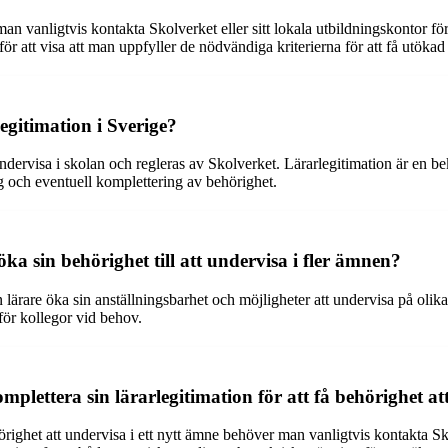
n vanligtvis kontakta Skolverket eller sitt lokala utbildningskontor för
r att visa att man uppfyller de nödvändiga kriterierna för att få utökad
egitimation i Sverige?
dervisa i skolan och regleras av Skolverket. Lärarlegitimation är en bek
g och eventuell komplettering av behörighet.
öka sin behörighet till att undervisa i fler ämnen?
n lärare öka sin anställningsbarhet och möjligheter att undervisa på olik
för kollegor vid behov.
lettera sin lärarlegitimation för att få behörighet att
hörighet att undervisa i ett nytt ämne behöver man vanligtvis kontakta Sko