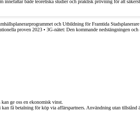
 innefattar både teoretiska studier och praktisk prövning för att säkers
mhällsplanerarprogrammet och Utbildning för Framtida Stadsplanerare
tionella proven 2023
•
3G-nätet: Den kommande nedstängningen och 
m kan ge oss en ekonomisk vinst.
an få betalning för köp via affärspartners. Användning utan tillstånd är 