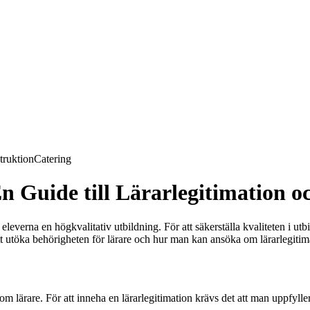
truktion
Catering
n Guide till Lärarlegitimation 
everna en högkvalitativ utbildning. För att säkerställa kvaliteten i utbi
att utöka behörigheten för lärare och hur man kan ansöka om lärarlegitim
m lärare. För att inneha en lärarlegitimation krävs det att man uppfylle