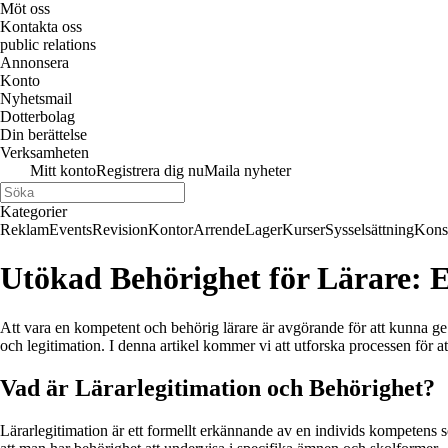
Möt oss
Kontakta oss
public relations
Annonsera
Konto
Nyhetsmail
Dotterbolag
Din berättelse
Verksamheten
Mitt konto
Registrera dig nu
Maila nyheter
Kategorier
Reklam
Events
Revision
Kontor
Arrende
Lager
Kurser
Sysselsättning
Kons
Utökad Behörighet för Lärare: E
Att vara en kompetent och behörig lärare är avgörande för att kunna ge el
och legitimation. I denna artikel kommer vi att utforska processen för 
Vad är Lärarlegitimation och Behörighet?
Lärarlegitimation är ett formellt erkännande av en individs kompetens so