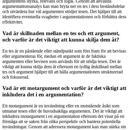
argumentens styrka, relevans och logik. Genom att använda
argumentationsanalys kan man bryta ner en tes i dess beståndsdelar
och utvärdera hur väl argumenten stödjer tesen. Det hjälper till att
identifiera eventuella svagheter i argumentationen och förbättra dess
effektivitet.
Vad är skillnaden mellan en tes och ett argument,
och varför är det viktigt att kunna skilja dem åt?
En tes är en påstående eller ståndpunkt som förs fram för att bevisas
eller argumenteras för, medan ett argument är de faktiska
argumenten eller bevisen som används för att stödja tesen. Det är
viktigt att kunna skilja dem åt eftersom en tydlig åtskillnad mellan
tes och argument hjälper till att hålla argumentationen strukturerad
och fokuserad.
Vad är ett motargument och varför är det viktigt att
inkludera det i en argumentation?
Ett motargument är en invändning eller en motstående åsikt som
utmanar tesen eller de huvudsakliga argumenten. Det är viktigt att
inkludera motargument i en argumentation eftersom det visar på en
förmåga att se saken från olika perspektiv och hantera potentiella
invändningar. Genom att adressera motargument kan man stärka sin