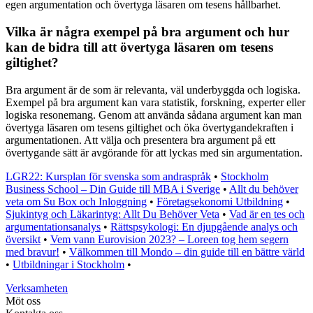
egen argumentation och övertyga läsaren om tesens hållbarhet.
Vilka är några exempel på bra argument och hur
kan de bidra till att övertyga läsaren om tesens
giltighet?
Bra argument är de som är relevanta, väl underbyggda och logiska.
Exempel på bra argument kan vara statistik, forskning, experter eller
logiska resonemang. Genom att använda sådana argument kan man
övertyga läsaren om tesens giltighet och öka övertygandekraften i
argumentationen. Att välja och presentera bra argument på ett
övertygande sätt är avgörande för att lyckas med sin argumentation.
LGR22: Kursplan för svenska som andraspråk
•
Stockholm
Business School – Din Guide till MBA i Sverige
•
Allt du behöver
veta om Su Box och Inloggning
•
Företagsekonomi Utbildning
•
Sjukintyg och Läkarintyg: Allt Du Behöver Veta
•
Vad är en tes och
argumentationsanalys
•
Rättspsykologi: En djupgående analys och
översikt
•
Vem vann Eurovision 2023? – Loreen tog hem segern
med bravur!
•
Välkommen till Mondo – din guide till en bättre värld
•
Utbildningar i Stockholm
•
Verksamheten
Möt oss