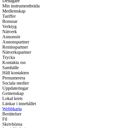
Deltagare
Min instrumentbräda
Medlemskap
Tariffer
Bonusar
Verktyg
Nätverk
Annonsör
Annonspartner
Remisspartner
Nätverkspartner
Trycka
Kontakta oss
Samhälle
Håll kontakten
Prenumerera
Sociala medier
Uppdateringar
Gemenskap
Lokal krets
Länkar i innehållet
Webbkarta
Berättelser
Fil
Skrivhörna