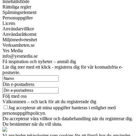
Innehållsflöde
Rättsliga regler
Spårningselement
Personuppgifter
Licens
Användarvillkor
Användaråtkomst
Miljömedvetenhet
Verksamheten.se
Yes Media
info@yesmedia.se
Få inspiration och nyheter – anmäl dig
Lär dig mer med ett klick - registrera dig för vår kostnadsfria e-
postserie.
Din e-postadress
Följ med oss
Välkommen – och tack för att du registrerade dig
Jag accepterar att mina uppgifter hanteras i enlighet med
personuppgiftspolicyn.
Du accepterar våra villkor och databehandling när du registrerar dig.
Du bestämmer när du vill sluta.
Vi använder teknologier som cookies för att förstå hur du använder