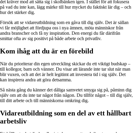
det kräver mod att sätta sig i skolbänken igen. I stället för att fokusera
på vad du inte kan, lägg märke till hur mycket du faktiskt lär dig – och
hur det stärker dig.
Försök att se vidareutbildning som en gåva till dig själv. Det är sällan
vi får möjlighet att fördjupa oss i nya ämnen, möta människor från
andra branscher och få ny inspiration. Den energi du får därifrån
smittar ofta av sig positivt på både arbete och privatliv.
Kom ihåg att du är en förebild
När du prioriterar din egen utveckling skickar du ett viktigt budskap –
till kollegor, barn och vänner. Du visar att lärande inte tar slut när man
blir vuxen, och att det är helt legitimt att investera tid i sig själv. Det
kan inspirera andra att göra detsamma.
Så nästa gång du känner det dåliga samvetet smyga sig på, påminn dig
själv om att du inte tar något från någon. Du tillför något – till dig själv,
till ditt arbete och till människorna omkring dig.
Vidareutbildning som en del av ett hållbart
arbetsliv