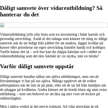
Dåligt samvete över vidareutbildning? Så
hanterar du det
Vidareutbildning lyfts ofta fram som en investering i både karriär och
personlig utveckling. Ändå är det många som känner ett sting av dåligt
samvete när de tar ledigt från jobbet för att studera, lägger kvällar på
kurser eller prioriterar sin egen utveckling framför familj och kollegor.
Varför känns det så – och hur kan du släppa känslan och i stället se
vidareutbildning som det den faktiskt är: en styrka, inte en börda?
Varför dåligt samvete uppstår
Dåligt samvete handlar sällan om själva utbildningen, utan om de
förväntningar vi har på oss själva. Många upplever att de sviker
arbetsplatsen när de inte är på plats, eller att de tar tid från familjen när
de pluggar på kvällarna. Andra känner att de borde klara sig utan extra
utbildning – som om behovet av att lära sig mer vore ett tecken på
otillräcklighet.
Men i själva verket är det precis tvärtom. Att vilja utvecklas är ett