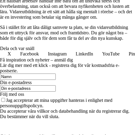
Ett hållbart arbetsliv handlar inte bara om att undvika stress och
överbelastning, utan också om att bevara nyfikenheten och lusten att
lära. Vidareutbildning är ett sätt att hålla sig mentalt i rörelse – och det
är en investering som betalar sig många gånger om.
Så i stället för att låta dåligt samvete ta plats, se din vidareutbildning
som ett uttryck för ansvar, mod och framtidstro. Du gör något bra –
både för dig själv och för dem som får ta del av din nya kunskap.
Dela och var snäll
X
Facebook
Instagram
LinkedIn
YouTube
Pin
Få inspiration och nyheter – anmäl dig
Lär dig mer med ett klick - registrera dig för vår kostnadsfria e-
postserie.
Din e-postadress
Följ med oss
Jag accepterar att mina uppgifter hanteras i enlighet med
personuppgiftspolicyn.
Du accepterar våra villkor och databehandling när du registrerar dig.
Du bestämmer när du vill sluta.