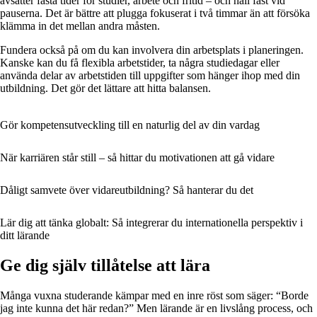
avsätter fasta tider för studier, arbete och fritid – och håll fast vid
pauserna. Det är bättre att plugga fokuserat i två timmar än att försöka
klämma in det mellan andra måsten.
Fundera också på om du kan involvera din arbetsplats i planeringen.
Kanske kan du få flexibla arbetstider, ta några studiedagar eller
använda delar av arbetstiden till uppgifter som hänger ihop med din
utbildning. Det gör det lättare att hitta balansen.
Gör kompetensutveckling till en naturlig del av din vardag
När karriären står still – så hittar du motivationen att gå vidare
Dåligt samvete över vidareutbildning? Så hanterar du det
Lär dig att tänka globalt: Så integrerar du internationella perspektiv i
ditt lärande
Ge dig själv tillåtelse att lära
Många vuxna studerande kämpar med en inre röst som säger: “Borde
jag inte kunna det här redan?” Men lärande är en livslång process, och