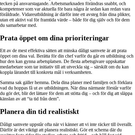
tecken på ansvarstagande. Arbetsmarknaden förändras snabbt, och
kompetenser som var aktuella för bara några år sedan kan redan vara
föråldrade. Vidareutbildning är därför inte ett avsteg från dina plikter,
utan ett aktivt val för framtida värde – både för dig själv och för dem
du samarbetar med.
Prata öppet om dina prioriteringar
Ett av de mest effektiva sätten att minska dåligt samvete är att prata
öppet om dina val. Berätta för din chef varför du går en utbildning och
hur den kan gynna arbetsplatsen. De flesta arbetsgivare uppskattar
medarbetare som tar initiativ till att utveckla sig – särskilt om du kan
koppla lärandet till konkreta mål i verksamheten.
Samma sak gäller hemma. Dela dina planer med familjen och förklara
vad du hoppas få ut av utbildningen. När dina närmaste förstår varför
du gör det, blir det lättare för dem att stötta dig – och för dig att släppa
känslan av att “ta tid från dem”.
Planera din tid realistiskt
Dåligt samvete uppstår ofta när vi känner att vi inte räcker till överallt.
Därför är det viktigt att planera realistiskt. Gör ett schema där du