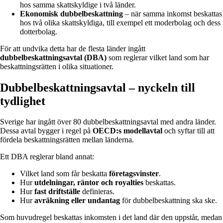
hos samma skattskyldige i två länder.
Ekonomisk dubbelbeskattning
– när samma inkomst beskattas
hos två olika skattskyldiga, till exempel ett moderbolag och dess
dotterbolag.
För att undvika detta har de flesta länder ingått
dubbelbeskattningsavtal (DBA)
som reglerar vilket land som har
beskattningsrätten i olika situationer.
Dubbelbeskattningsavtal – nyckeln till
tydlighet
Sverige har ingått över 80 dubbelbeskattningsavtal med andra länder.
Dessa avtal bygger i regel på
OECD:s modellavtal
och syftar till att
fördela beskattningsrätten mellan länderna.
Ett DBA reglerar bland annat:
Vilket land som får beskatta
företagsvinster
.
Hur
utdelningar, räntor och royalties
beskattas.
Hur
fast driftställe
definieras.
Hur
avräkning eller undantag
för dubbelbeskattning ska ske.
Som huvudregel beskattas inkomsten i det land där den uppstår, medan