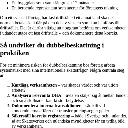
En byggplats som varar längre än 12 månader.
En beroende representant som agerar för företagets räkning.
Om ett svenskt företag har fast driftställe i ett annat land ska det
normalt betala skatt där på den del av vinsten som kan hänföras till
driftstället. Det är därför viktigt att noggrant bedöma om verksamheten
i utlandet utgör ett fast driftställe – och dokumentera detta korrekt.
Så undviker du dubbelbeskattning i
praktiken
För att minimera risken för dubbelbeskattning bör företag arbeta
systematiskt med sina internationella skattefrågor. Några centrala steg
är:
Kartlägg verksamheten
– var skapas värdet och var utförs
arbetet?
Analysera relevanta DBA
– avtalen skiljer sig åt mellan länder,
och små skillnader kan få stor betydelse.
Dokumentera interna transaktioner
– särskilt vid
koncerninterna affärer där transfer pricing-regler gäller.
Säkerställ korrekt registrering
– både i Sverige och i utlandet,
så att Skatteverket och utländska myndigheter får en tydlig bild
av verksamheten.