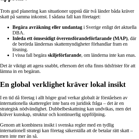
Trots god planering kan situationer uppstå där två länder båda kräver
skatt på samma inkomst. I sådana fall kan företaget:
Begära avräkning eller undantag
i Sverige enligt det aktuella
DBA.
Inleda ett ömsesidigt överensförandeförfarande (MAP)
, där
de berörda ländernas skattemyndigheter förhandlar fram en
lösning.
I vissa fall begära
skiljeförfarande
, om länderna inte kan enas.
Det är viktigt att agera snabbt, eftersom det ofta finns tidsfrister för att
lämna in en begäran.
En global verklighet kräver lokal insikt
I en tid då företag i allt högre grad verkar globalt är förståelsen av
internationella skatteregler inte bara en juridisk fråga – det är en
strategisk nödvändighet. Dubbelbeskattning kan undvikas, men det
kräver kunskap, struktur och kontinuerlig uppföljning.
Genom att kombinera insikt i svenska regler med en tydlig
internationell strategi kan företag säkerställa att de betalar rätt skatt –
men inte mer än så.