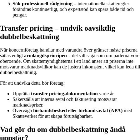
Sök professionell rådgivning
– internationella skatteregler
förändras kontinuerligt, och expertstöd kan spara både tid och
pengar.
Transfer pricing – undvik oavsiktlig
dubbelbeskattning
När koncernföretag handlar med varandra över gränser måste priserna
sättas enligt
armlängdsprincipen
– det vill säga som om parterna vore
oberoende. Om skattemyndigheterna i ett land anser att priserna inte
motsvarar marknadsvillkor kan de justera inkomsten, vilket kan leda till
dubbelbeskattning.
För att undvika detta bör företag:
Upprätta
transfer pricing-dokumentation
varje år.
Säkerställa att interna avtal och fakturering motsvarar
marknadspriser.
Överväga
förhandsbesked eller förhandsavtal (APA)
med
Skatteverket för att skapa förutsägbarhet.
Vad gör du om dubbelbeskattning ändå
uppstår?